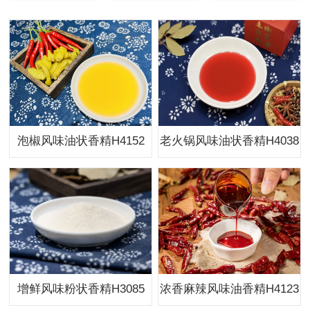
泡椒风味油状香精H4152
老火锅风味油状香精H4038
增鲜风味粉状香精H3085
浓香麻辣风味油香精H4123