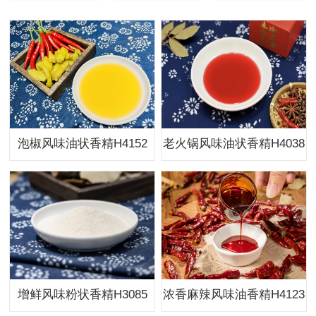
泡椒风味油状香精H4152
老火锅风味油状香精H4038
增鲜风味粉状香精H3085
浓香麻辣风味油香精H4123